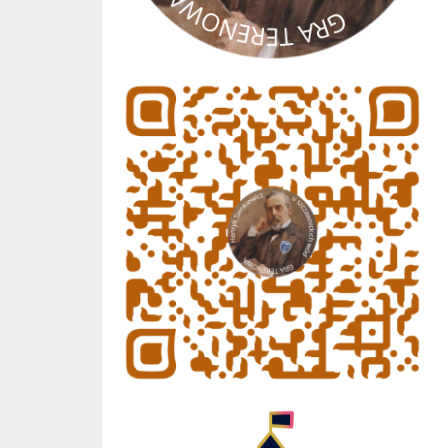
gra terenowa
Geniallne Szkoły