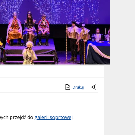
Drukuj
wych przejdź do
galerii soprtowej
.