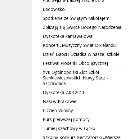
Andrzejki w naszej szkole cz. 2
Lodowisko
Spotkanie ze Świętym Mikołajem.
Zbliżają się Święta Bożego Narodzenia.
Dyskoteka karnawałowa
Koncert „Muzyczny Świat Dixielandu”
Dzień Babci i Dziadka w naszej szkole
Festiwal Piosenki Obcojęzycznej
XVII Ogólnopolski Zlot Szkół
Sienkiewiczowskich Nowy Sącz -
Szczawnica
Dyskoteka 7.03.2011
Nasi w Krakowie
I Dzień Wiosny
Kurs pierwszej pomocy
Turniej szachowy w Łącku
Szkolny Konkurs Recytatorski „Wiersze