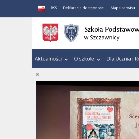
RSS
Deklaracja dostępności
Mapa serwisu
Szkoła Podstawowa
w Szczawnicy
Aktualności
O szkole
Dla Ucznia i R
8