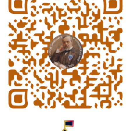
Geniallne Szkoły