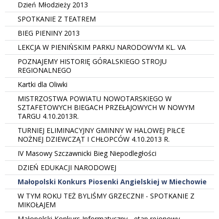
Dzień Młodzieży 2013
SPOTKANIE Z TEATREM
BIEG PIENINY 2013
LEKCJA W PIENIŃSKIM PARKU NARODOWYM KL. VA
POZNAJEMY HISTORIĘ GÓRALSKIEGO STROJU
REGIONALNEGO
Kartki dla Oliwki
MISTRZOSTWA POWIATU NOWOTARSKIEGO W
SZTAFETOWYCH BIEGACH PRZEŁAJOWYCH W NOWYM
TARGU 4.10.2013R.
TURNIEJ ELIMINACYJNY GMINNY W HALOWEJ PIŁCE
NOŻNEJ DZIEWCZĄT I CHŁOPCÓW 4.10.2013 R.
IV Masowy Szczawnicki Bieg Niepodległości
DZIEŃ EDUKACJI NARODOWEJ
Małopolski Konkurs Piosenki Angielskiej w Miechowie
W TYM ROKU TEŻ BYLIŚMY GRZECZNI! - SPOTKANIE Z
MIKOŁAJEM
Małopolski Konkurs Informatyczny - etap rejonowy