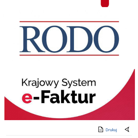
RODO
KSeF
Drukuj