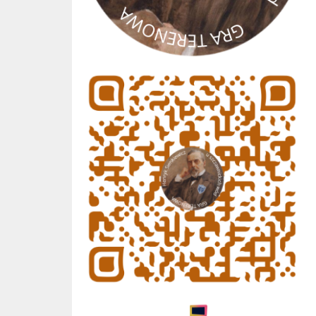
gra terenowa
Geniallne Szkoły