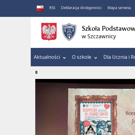
RSS
Deklaracja dostępności
Mapa serwisu
Szkoła Podstawowa
w Szczawnicy
Aktualności
O szkole
Dla Ucznia i R
8