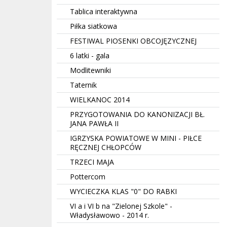
Tablica interaktywna
Piłka siatkowa
FESTIWAL PIOSENKI OBCOJĘZYCZNEJ
6 latki - gala
Modlitewniki
Taternik
WIELKANOC 2014
PRZYGOTOWANIA DO KANONIZACJI BŁ.
JANA PAWŁA II
IGRZYSKA POWIATOWE W MINI - PIŁCE
RĘCZNEJ CHŁOPCÓW
TRZECI MAJA
Pottercom
WYCIECZKA KLAS "0" DO RABKI
VI a i VI b na "Zielonej Szkole" -
Władysławowo - 2014 r.