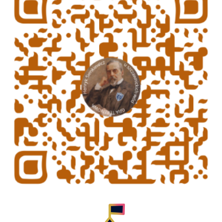
Geniallne Szkoły