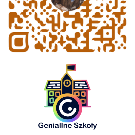
Geniallne Szkoły