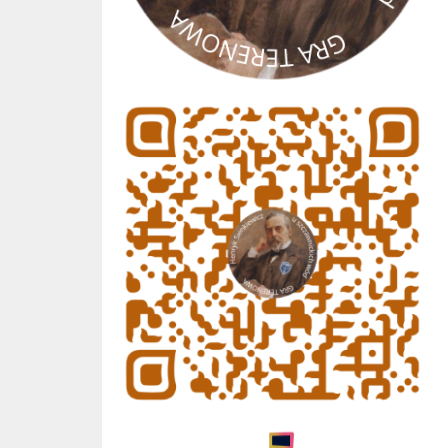
gra terenowa
Geniallne Szkoły