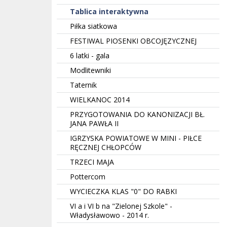
Tablica interaktywna
Piłka siatkowa
FESTIWAL PIOSENKI OBCOJĘZYCZNEJ
6 latki - gala
Modlitewniki
Taternik
WIELKANOC 2014
PRZYGOTOWANIA DO KANONIZACJI BŁ.
JANA PAWŁA II
IGRZYSKA POWIATOWE W MINI - PIŁCE
RĘCZNEJ CHŁOPCÓW
TRZECI MAJA
Pottercom
WYCIECZKA KLAS "0" DO RABKI
VI a i VI b na "Zielonej Szkole" -
Władysławowo - 2014 r.