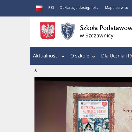
RSS
Deklaracja dostępności
Mapa serwisu
Szkoła Podstawowa
w Szczawnicy
Aktualności
O szkole
Dla Ucznia i R
8