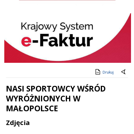
KSeF
Drukuj
NASI SPORTOWCY WŚRÓD
WYRÓŻNIONYCH W
MAŁOPOLSCE
Treść
Zdjęcia