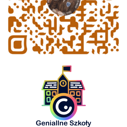
Geniallne Szkoły